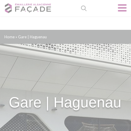
Panneau de gestion des cookies
Home
»
Gare | Haguenau
Gare | Haguenau