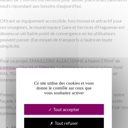
neufs répondant aux besoins d’aujourd’hui.
Offrant un équipement accessible, fonctionnel et attractif pour
ses voyageurs, le nouvel espace Gare et Services d’Haguenau est
devenu un véritable point de convergence où les utilisateurs
peuvent passer d’un moyen de transports à l’autre en toute
simplicité.
Pour ce projet, EMAILLERIE ALSACIENNE a fourni 570 m² de
panneaux Glacéa
et
Silencéa.
La finition glace sérigraphiée fond
RAL 7024 à motifs blancs confère une dimension élégante et
intemporelle à ce bâtiment.
Ce site utilise des cookies et vous
donne le contrôle sur ceux que
vous souhaitez activer
Pensez-y : la sérigraphie est l’outil idéal pour personnaliser votre
façade. Elle se décline au gré de vos envies, à travers de discrets
motifs, des lettrages, ou dessine de véritables œuvres d’art sur vos
Tout accepter
bâtiments.
Tout refuser
Maître d’œuvre :
Atelier Schall